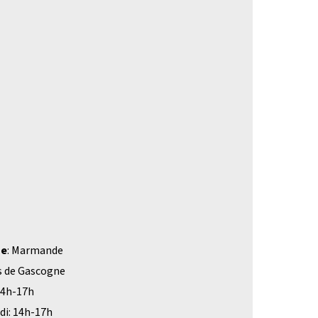
ne
: Marmande
ts de Gascogne
 14h-17h
udi: 14h-17h