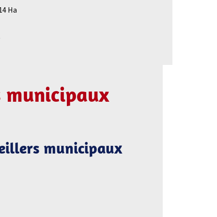
714 Ha
~
s municipaux
seillers municipaux