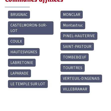
BRUGNAC
MONCLAR
CASTELMORON-SUR-
Montastruc
LOT
PINEL-HAUTERIVE
COULX
SAINT-PASTOUR
HAUTESVIGNES
TOMBEBŒUF
LABRETONIE
TOURTRES
LAPARADE
VERTEUIL-D'AGENAIS
LE TEMPLE SUR LOT
VILLEBRAMAR