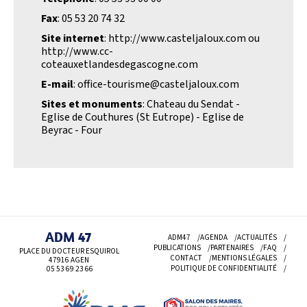
Fax
: 05 53 20 74 32
Site internet
: http://www.casteljaloux.com ou
http://www.cc-
coteauxetlandesdegascogne.com
E-mail
: office-tourisme@casteljaloux.com
Sites et monuments
: Chateau du Sendat -
Eglise de Couthures (St Eutrope) - Eglise de
Beyrac - Four
ADM 47
ADM47
AGENDA
ACTUALITÉS
PUBLICATIONS
PARTENAIRES
FAQ
PLACE DU DOCTEUR ESQUIROL
CONTACT
MENTIONS LÉGALES
47916 AGEN
POLITIQUE DE CONFIDENTIALITÉ
05 53 69
23 66