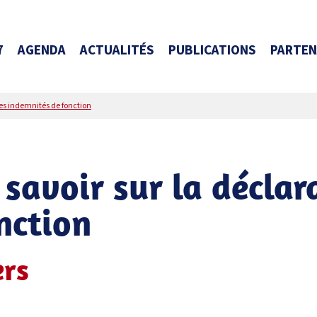
7
AGENDA
ACTUALITÉS
PUBLICATIONS
PARTEN
 des indemnités de fonction
t savoir sur la déclar
nction
ers