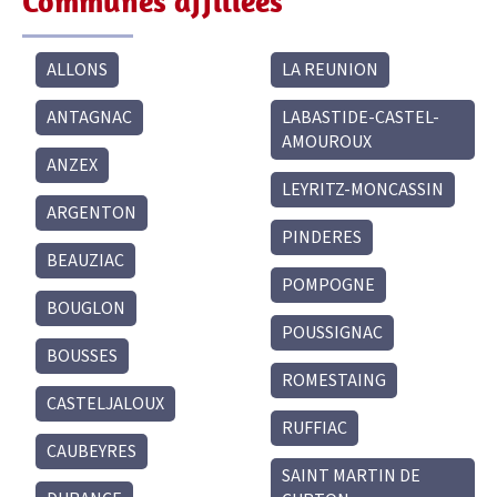
Communes affiliées
ALLONS
LA REUNION
ANTAGNAC
LABASTIDE-CASTEL-
AMOUROUX
ANZEX
LEYRITZ-MONCASSIN
ARGENTON
PINDERES
BEAUZIAC
POMPOGNE
BOUGLON
POUSSIGNAC
BOUSSES
ROMESTAING
CASTELJALOUX
RUFFIAC
CAUBEYRES
SAINT MARTIN DE