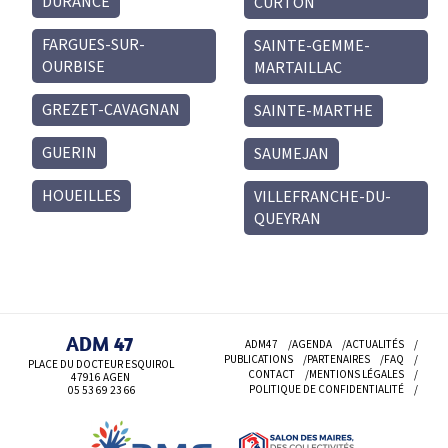
DURANCE
CURTON
FARGUES-SUR-
SAINTE-GEMME-
OURBISE
MARTAILLAC
GREZET-CAVAGNAN
SAINTE-MARTHE
GUERIN
SAUMEJAN
HOUEILLES
VILLEFRANCHE-DU-
QUEYRAN
ADM 47
ADM47
AGENDA
ACTUALITÉS
PUBLICATIONS
PARTENAIRES
FAQ
PLACE DU DOCTEUR ESQUIROL
CONTACT
MENTIONS LÉGALES
47916 AGEN
POLITIQUE DE CONFIDENTIALITÉ
05 53 69
23 66